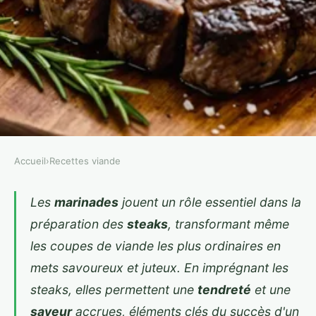
Accueil
›
Recettes viande
RECETTES VIANDE
Les meilleures marinades pour
Les
marinades
jouent un rôle essentiel dans la
préparation des
steaks
, transformant même
sublimer vos steaks
les coupes de viande les plus ordinaires en
Jean
•
11 mars 2025
•
7 min de lecture
mets savoureux et juteux. En imprégnant les
steaks, elles permettent une
tendreté
et une
saveur
accrues, éléments clés du succès d'un